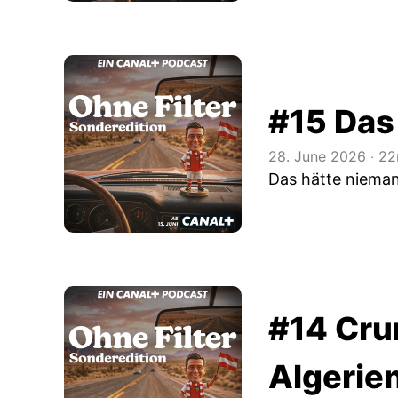
#15 Das
28. June 2026
‧
22
Das hätte nieman
#14 Cru
Algerie