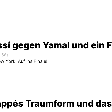
si gegen Yamal und ein 
 56s
w York. Auf ins Finale!
ppés Traumform und das 