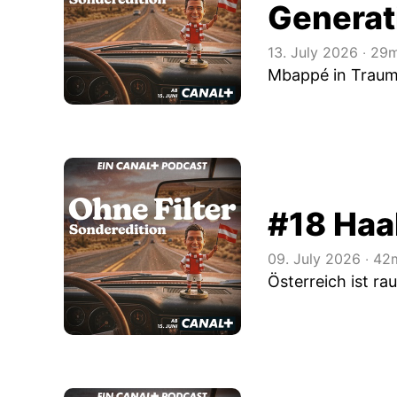
Generat
13. July 2026
‧
29m
Mbappé in Traumf
#18 Haa
09. July 2026
‧
42m
Österreich ist ra