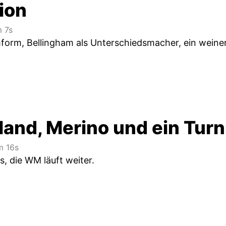
ion
 7s
orm, Bellingham als Unterschiedsmacher, ein weinen
land, Merino und ein Tur
 16s
us, die WM läuft weiter.