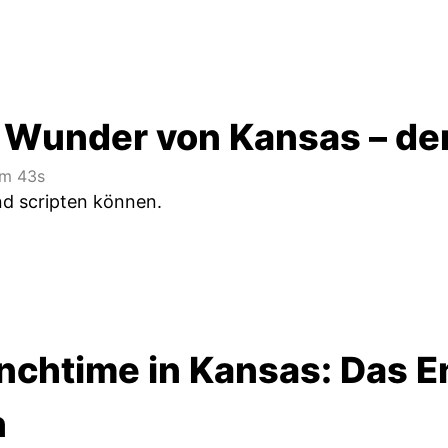
 Wunder von Kansas – der
m 43s
d scripten können.
nchtime in Kansas: Das E
n