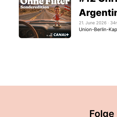
Argenti
21. June 2026
‧
34m
Union-Berlin-Kapi
Folge