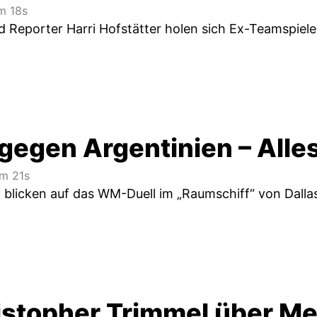
 18s
 Reporter Harri Hofstätter holen sich Ex-Teamspiele
gegen Argentinien – Alles
m 21s
 blicken auf das WM-Duell im „Raumschiff“ von Dalla
istopher Trimmel über Me