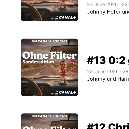
27. June 2026
‧
32m
Johnny Hofer und
#13 0:2 
23. June 2026
‧
28
Johnny und Harri
#12 Chr