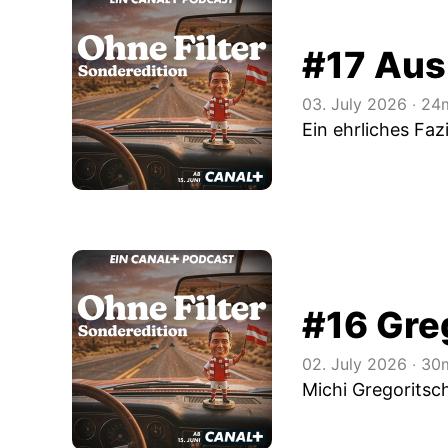
#17 Aus
03. July 2026
‧
24m
Ein ehrliches Fa
#16 Gre
02. July 2026
‧
30m
Michi Gregoritsc