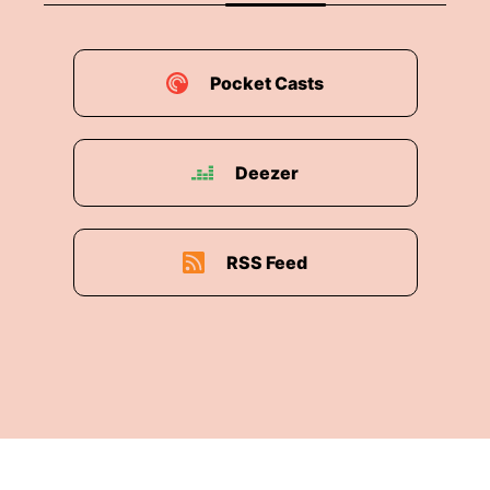
Clubführung.
00:02:10: Ich glaube schon, dass es halt wichtig
Pocket Casts
ist... ...und speziell junge Spieler tun sie irrsinnig
schwer mit solchen Themen die jetzt nicht
unbedingt am Fußballplatz stattfinden.
Deezer
00:02:24: Aber natürlich bin er ehrlich.
00:02:26: also dieser Umbruch hätte bei Union
RSS Feed
natürlich auch schon die letzten drei, vier Jahre
stattfinden sollen oder man hat es versucht.
00:02:39: Man braucht aber dazu trotzdem ein
funktionierendes Gerüst innerhalb einer
Mannschaft und ich glaube dass wir bis jetzt
noch nie so richtig gerüßt gefunden haben das
man da sagt okay wir machen jetzt einen
kompletten Cut.