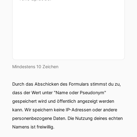
00:00:57: Findest du das auch ein bisschen
unfair, dass?
00:01:01: ich denke ja so für mich selber.
00:01:03: Dass du in einem Alter irgendwann
sagst okay aber eigentlich muss jetzt aufhören
weil die junge Generation nachkommt?
Mindestens 10 Zeichen
00:01:15: Interessante Frage also.
Durch das Abschicken des Formulars stimmst du zu,
00:01:18: Ich bin trotzdem noch immer der
dass der Wert unter "Name oder Pseudonym"
Meinung Das Leistungsprinzip im Fußball
gespeichert wird und öffentlich angezeigt werden
Profitum das wichtigste ist.
kann. Wir speichern keine IP-Adressen oder andere
00:01:30: Ich verstehe natürlich
personenbezogene Daten. Die Nutzung deines echten
Vereinspolitische Entscheidungen Die sind
Namens ist freiwillig.
immer wichtig.