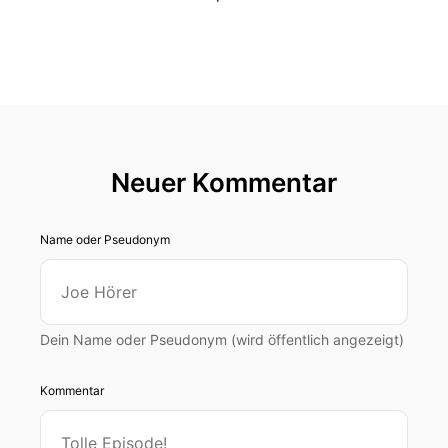
00:00:27: ich beginne
00:00:28: gleich mal.
00:00:31: Trimm jetzt seit zwölf Jahren bei
Union Berlin.
Neuer Kommentar
00:00:34: am Ende der letzten Folge haben wir
gesagt es bis zu neuner dreißig.
Name oder Pseudonym
00:00:38: Wie lange spürst du mit dem
Gedanken schon dass du sagst eigentlich bist
du über den Fussbeihalter also du bist zu alt?
Dein Name oder Pseudonym (wird öffentlich angezeigt)
00:00:48: Andererseits aber funktioniert's ja
ganz ganz offensichtlich so gut.
Kommentar
00:00:52: wie habe jetzt gesehen war das
wieder der beste Spieler von euch aufm Platz.